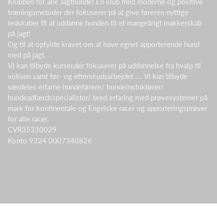
Klubben for alle Jagthunde! En klub med moderne og positive
træningsmetoder der fokuserer på at give føreren nyttige
redskaber til at uddanne hunden til et mangeårigt makkerskab
på jagt!
Og til at opfylde kravet om at have egnet apporterende hund
med på jagt.
Vi kan tilbyde kurser,der fokuserer på uddannelse fra hvalp til
voksen samt før- og efterskudsarbejdet …. Vi kan tilbyde
særdeles erfarne hundeførere/ hundeinstuktører/
hundeadfærdsspecialister/ bred erfaring med prøvesystemer på
mark for kontinentale og Engelske racer og apporteringsprøver
for alle racer.
CVR35310029
Konto 9324 0007340826