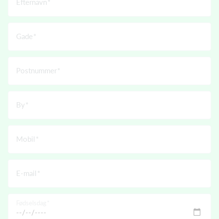
Efternavn
Gade
Postnummer
By
Mobil
E-mail
Fødselsdag